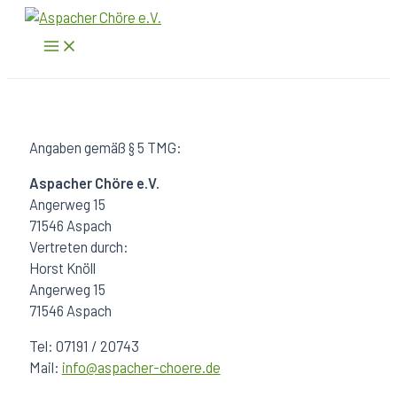
Zum
Inhalt
Main
Menu
springen
Angaben gemäß § 5 TMG:
Aspacher Chöre e.V.
Angerweg 15
71546 Aspach
Vertreten durch:
Horst Knöll
Angerweg 15
71546 Aspach
Tel: 07191 / 20743
Mail:
info@aspacher-choere.de