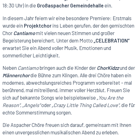
18:30 Uhr) in die
Großaspacher Gemeindehalle
ein.
In diesem Jahr feiern wir eine besondere Premiere: Erstmals
wurde ein
Projektchor
ins Leben gerufen, der den gemischten
Chor
Cantiamo
mit vielen neuen Stimmen und großer
Begeisterung bereichert. Unter dem Motto
„CELEBRATION“
erwartet Sie ein Abend voller Musik, Emotionen und
sommerlicher Leichtigkeit.
Neben
Cantiamo
bringen auch die Kinder der
ChorKidzz
und der
Männerchor
die Bühne zum Klingen. Alle drei Chöre haben ein
modernes, abwechslungsreiches Programm vorbereitet – mal
berührend, mal mitreißend, immer voller Herzblut. Freuen Sie
sich auf bekannte Songs wie beispielsweise
„You Are the
Reason“
,
„Angels“
oder
„Crazy Little Thing Called Love“
, die für
echte Sommerstimmung sorgen.
Die Aspacher Chöre freuen sich darauf, gemeinsam mit Ihnen
einen unvergesslichen musikalischen Abend zu erleben.